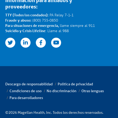
Información para afiliados y
proveedores:
TTY (Todos los condados):
PA Relay 7-1-1
Fraude y abuso:
(800) 755-0850
Para situaciones de emergencia,
llame siempre al 911
Suicidio y Crisis Lifeline
: Llame al 988
nkedin
facebook
youtube
Descargo de responsabilidad
Política de privacidad
Condiciones de uso
No discriminación
Otras lenguas
Para desarrolladores
©2026 Magellan Health, Inc. Todos los derechos reservados.