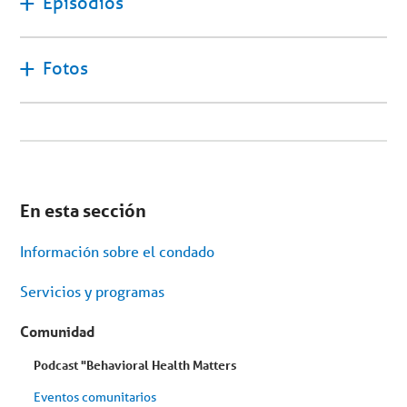
Episodios
Fotos
Estás
en
En esta sección
el
menú
secundario.
Información sobre el condado
Saltar
al
contenido
Servicios y programas
del
artículo
Comunidad
Podcast "Behavioral Health Matters
Eventos comunitarios